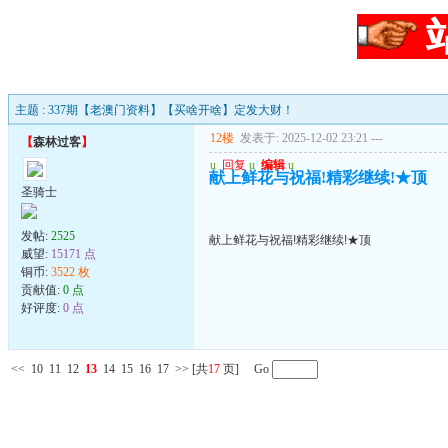
主题 : 337期【老澳门资料】【买啥开啥】定发大财！
12楼
发表于: 2025-12-02 23:21
---
【
森林过客
】
u
回复
u
编辑
u
献上鲜花与祝福!精彩继续!★顶
圣骑士
发帖:
2525
献上鲜花与祝福!精彩继续!★顶
威望:
15171 点
铜币:
3522 枚
贡献值:
0 点
好评度:
0 点
<<
10
11
12
13
14
15
16
17
>>
[共
17
页] Go