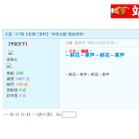
主题 : 337期【老澳门资料】“神算合数”最稳资料!
12楼
发表于: 2025-12-02 23:26
---
【
平定天下
】
u
回复
u
编辑
u
～鲜花～掌声～鲜花～掌声
圣骑士
发帖:
2506
～鲜花～掌声～鲜花～掌声
威望:
14857 点
铜币:
3486 枚
贡献值:
0 点
好评度:
0 点
<<
10
11
12
13
>>
[共
13
页] Go