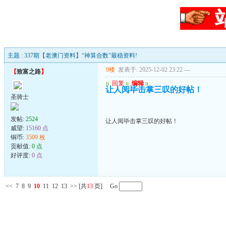
主题 : 337期【老澳门资料】“神算合数”最稳资料!
9楼
发表于: 2025-12-02 23:22
---
【
致富之路
】
u
回复
u
编辑
u
让人阅毕击掌三叹的好帖！
圣骑士
发帖:
2524
让人阅毕击掌三叹的好帖！
威望:
15160 点
铜币:
3509 枚
贡献值:
0 点
好评度:
0 点
<<
7
8
9
10
11
12
13
>>
[共
13
页] Go