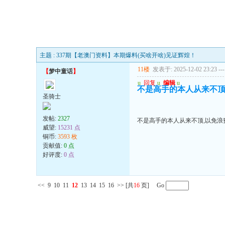
主题 : 337期【老澳门资料】本期爆料(买啥开啥)见证辉煌！
11楼
发表于: 2025-12-02 23:23
---
【
梦中童话
】
u
回复
u
编辑
u
不是高手的本人从来不顶
圣骑士
发帖:
2327
不是高手的本人从来不顶,以免浪
威望:
15231 点
铜币:
3593 枚
贡献值:
0 点
好评度:
0 点
<<
9
10
11
12
13
14
15
16
>>
[共
16
页] Go