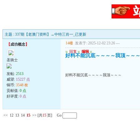
主题 : 337期【老澳门资料】→中特三肖━_已更新
14楼
发表于: 2025-12-02 23:26
---
【
成功概念
】
u
回复
u
编辑
u
好料不能沉底～～～～我顶～～
圣骑士
发帖:
2513
好料不能沉底～～～～我顶～～～
威望:
15227 点
铜币:
3548 枚
贡献值:
0 点
好评度:
0 点
<<
12
13
14
15
>>
[共
15
页] Go