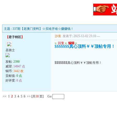
主题 : 337期【老澳门资料】☆买啥开啥☆赚赚钱！
沙发
发表于: 2025-12-02 23:10
---
【
君子特区
】
u
回复
u
编辑
u
$$$$$$$真心顶料￥￥顶帖专用！
圣骑士
发帖:
2390
$$$$$$$真心顶料￥￥顶帖专用！
威望:
14947 点
铜币:
3442 枚
贡献值:
0 点
好评度:
0 点
<<
1
2
3
4
5
6
>>
[共
18
页] Go