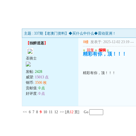
主题 : 337期【老澳门资料】◆买什么中什么◆震动亚洲！
8楼
发表于: 2025-12-02 23:19
---
【
独醉逍遥
】
u
回复
u
编辑
u
精彩有你，顶！！！
圣骑士
发帖:
2428
精彩有你，顶！！！
威望:
15013 点
铜币:
3506 枚
贡献值:
0 点
好评度:
0 点
<<
6
7
8
9
10
11
12
>>
[共
12
页] Go