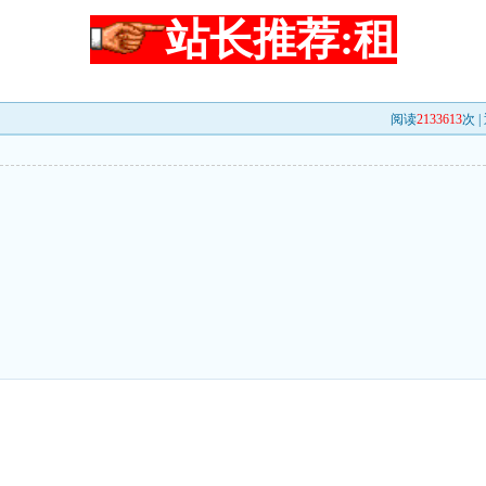
站长推荐:租
阅读
2133613
次 |