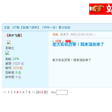
主题 : 337期【老澳门资料】《平特一肖》重大转折.
地板
发表于: 2025-12-02 23:14
---
【
风中飞燕
】
u
回复
u
编辑
u
老大实在厉害！我来顶你来了
圣骑士
发帖:
2379
老大实在厉害！我来顶你来了
威望:
15225 点
铜币:
3574 枚
贡献值:
0 点
好评度:
0 点
<<
1
2
3
4
5
6
7
8
>>
[共
14
页] Go