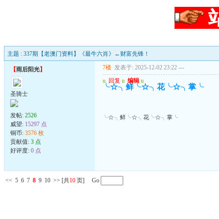
主题 : 337期【老澳门资料】《最牛六肖》←财富先锋！
7楼
发表于: 2025-12-02 23:22
---
【
雨后阳光
】
u
回复
u
编辑
u
╰☆╮鲜╰☆╮花╰☆╮掌╰
圣骑士
发帖:
2526
╰☆╮鲜╰☆╮花╰☆╮掌╰
威望:
15297 点
铜币:
3576 枚
贡献值:
3 点
好评度:
0 点
<<
5
6
7
8
9
10
>>
[共
10
页] Go