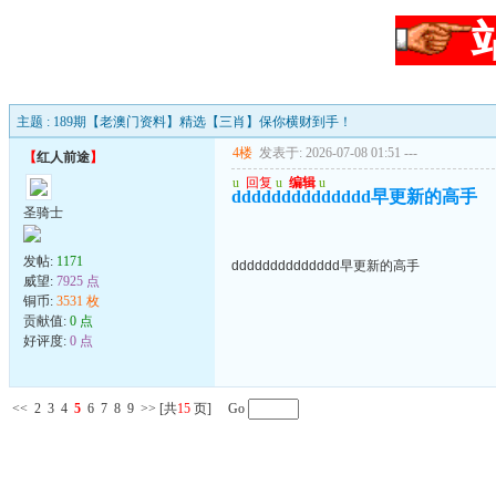
主题 : 189期【老澳门资料】精选【三肖】保你横财到手！
4楼
发表于: 2026-07-08 01:51
---
【
红人前途
】
u
回复
u
编辑
u
dddddddddddddd早更新的高手
圣骑士
发帖:
1171
dddddddddddddd早更新的高手
威望:
7925 点
铜币:
3531 枚
贡献值:
0 点
好评度:
0 点
<<
2
3
4
5
6
7
8
9
>>
[共
15
页] Go