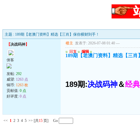
主题 : 189期【老澳门资料】精选【三肖】保你横财到手！
楼主
发表于: 2026-07-08 01:40
---
【
决战码神
】
u
回复
u
编辑
u
189期【老澳门资料】精选【三
侠客
发帖:
292
威望:
1263 点
189期:
决战码神
＆
经典
铜币:
1263 枚
贡献值:
0 点
好评度:
0 点
<<
1
2
3
4
5
>>
[共
15
页] Go