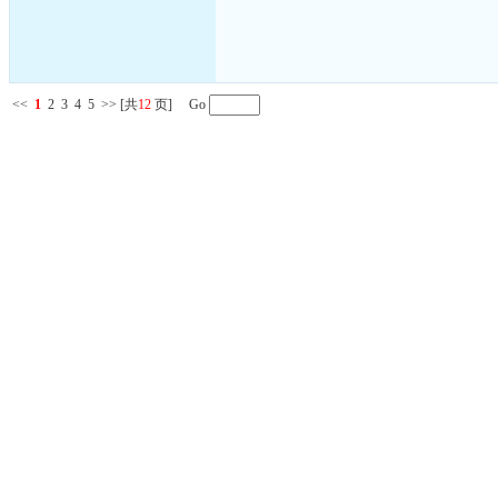
<<
1
2
3
4
5
>>
[共
12
页] Go