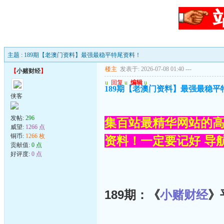
主题 : 189期【老澳门资料】最强最稳平特尾资料！
楼主
发表于: 2026-07-08 01:40
---
【
小赌财经
】
u
回复
u
编辑
u
189期【老澳门资料】最强最稳平
侠客
发帖:
296
集百站最精华网站的高
威望:
1266 点
铜币:
1266 枚
资料！一定要记好 导航网
贡献值:
0 点
好评度:
0 点
189期：《
小赌财经
》