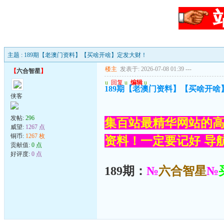
主题 : 189期【老澳门资料】【买啥开啥】定发大财！
楼主
发表于: 2026-07-08 01:39
---
【
六合智星
】
u
回复
u
编辑
u
189期【老澳门资料】【买啥开啥
侠客
发帖:
296
集百站最精华网站的高
威望:
1267 点
铜币:
1267 枚
资料！一定要记好 导航网
贡献值:
0 点
好评度:
0 点
189期：
№
六合智星
№