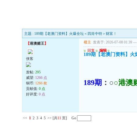
主题 : 189期【老澳门资料】火爆全坛＜四肖中特＞财富！
楼主
发表于: 2026-07-08 01:39
---
【
港澳赌王
】
u
回复
u
编辑
u
189期【老澳门资料】
侠客
发帖:
295
威望:
1266 点
189期
：○
○港澳
铜币:
1266 枚
贡献值:
0 点
好评度:
0 点
<<
1
2
3
4
5
>>
[共
11
页] Go