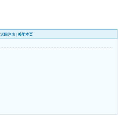
|
返回列表
|
关闭本页