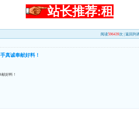
站长推荐:租
阅读
596439
次 |
返回列
高手真诚奉献好料！
奉献好料！