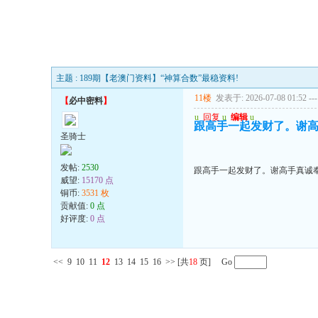
主题 : 189期【老澳门资料】“神算合数”最稳资料!
11楼
发表于: 2026-07-08 01:52
---
【
必中密料
】
u
回复
u
编辑
u
跟高手一起发财了。谢
圣骑士
发帖:
2530
跟高手一起发财了。谢高手真诚
威望:
15170 点
铜币:
3531 枚
贡献值:
0 点
好评度:
0 点
<<
9
10
11
12
13
14
15
16
>>
[共
18
页] Go