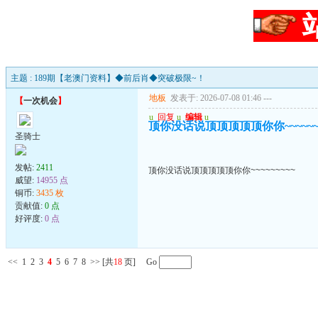
主题 : 189期【老澳门资料】◆前后肖◆突破极限~！
地板
发表于: 2026-07-08 01:46
---
【
一次机会
】
u
回复
u
编辑
u
顶你没话说顶顶顶顶顶你你~~~~~~~
圣骑士
发帖:
2411
顶你没话说顶顶顶顶顶你你~~~~~~~~~
威望:
14955 点
铜币:
3435 枚
贡献值:
0 点
好评度:
0 点
<<
1
2
3
4
5
6
7
8
>>
[共
18
页] Go