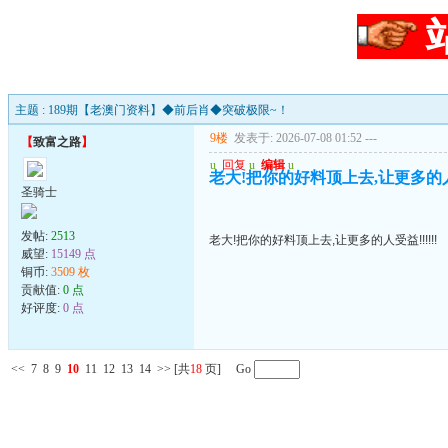
主题 : 189期【老澳门资料】◆前后肖◆突破极限~！
9楼
发表于: 2026-07-08 01:52
---
【
致富之路
】
u
回复
u
编辑
u
老大!把你的好料顶上去,让更多的人受益
圣骑士
发帖:
2513
老大!把你的好料顶上去,让更多的人受益!!!!!!
威望:
15149 点
铜币:
3509 枚
贡献值:
0 点
好评度:
0 点
<<
7
8
9
10
11
12
13
14
>>
[共
18
页] Go