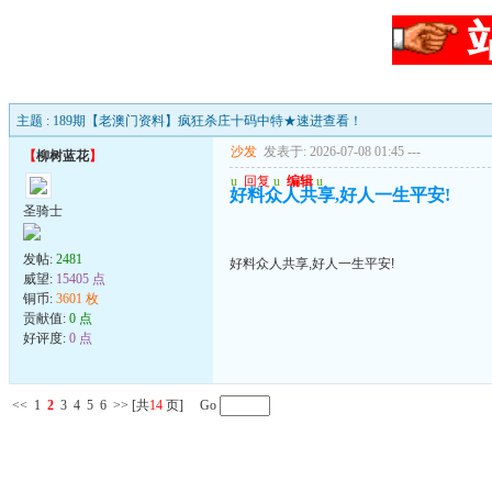
主题 : 189期【老澳门资料】疯狂杀庄十码中特★速进查看！
沙发
发表于: 2026-07-08 01:45
---
【
柳树蓝花
】
u
回复
u
编辑
u
好料众人共享,好人一生平安!
圣骑士
发帖:
2481
好料众人共享,好人一生平安!
威望:
15405 点
铜币:
3601 枚
贡献值:
0 点
好评度:
0 点
<<
1
2
3
4
5
6
>>
[共
14
页] Go