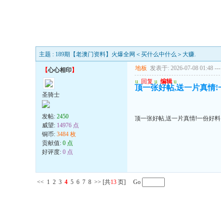
主题 : 189期【老澳门资料】火爆全网＜买什么中什么＞大赚.
地板
发表于: 2026-07-08 01:48
---
【
心心相印
】
u
回复
u
编辑
u
顶一张好帖,送一片真情!
圣骑士
发帖:
2450
顶一张好帖,送一片真情!一份好料
威望:
14976 点
铜币:
3484 枚
贡献值:
0 点
好评度:
0 点
<<
1
2
3
4
5
6
7
8
>>
[共
13
页] Go