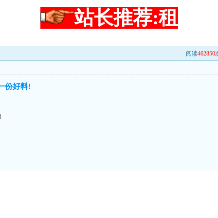
站长推荐:租
阅读
462850
一份好料!
!