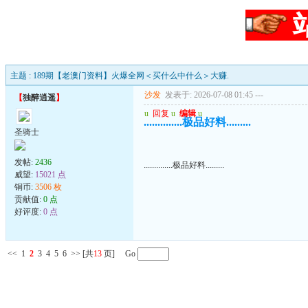
主题 : 189期【老澳门资料】火爆全网＜买什么中什么＞大赚.
沙发
发表于: 2026-07-08 01:45
---
【
独醉逍遥
】
u
回复
u
编辑
u
..............极品好料.........
圣骑士
发帖:
2436
..............极品好料.........
威望:
15021 点
铜币:
3506 枚
贡献值:
0 点
好评度:
0 点
<<
1
2
3
4
5
6
>>
[共
13
页] Go