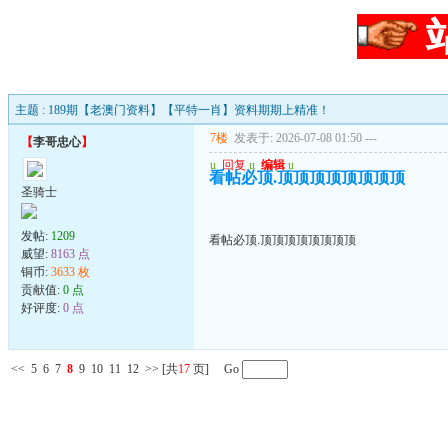
主题 : 189期【老澳门资料】【平特一肖】资料期期上精准！
7楼
发表于: 2026-07-08 01:50
---
【
李哥忠心
】
u
回复
u
编辑
u
看帖必顶.顶顶顶顶顶顶顶顶
圣骑士
发帖:
1209
看帖必顶.顶顶顶顶顶顶顶顶
威望:
8163 点
铜币:
3633 枚
贡献值:
0 点
好评度:
0 点
<<
5
6
7
8
9
10
11
12
>>
[共
17
页] Go