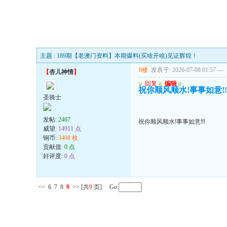
主题 : 189期【老澳门资料】本期爆料(买啥开啥)见证辉煌！
8楼
发表于: 2026-07-08 01:57
---
【
杏儿神情
】
u
回复
u
编辑
u
祝你顺风顺水!事事如意!!
圣骑士
发帖:
2467
祝你顺风顺水!事事如意!!!
威望:
14911 点
铜币:
3408 枚
贡献值:
0 点
好评度:
0 点
<<
6
7
8
9
>>
[共
9
页] Go