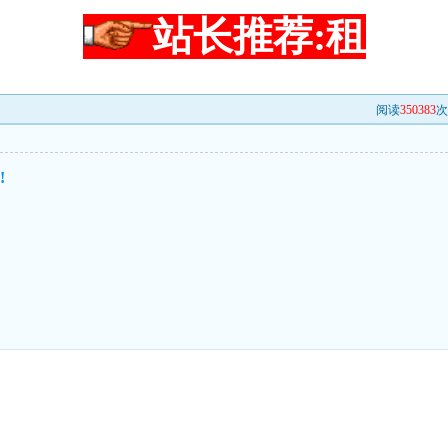
站长推荐:租
阅读
350383
次
!