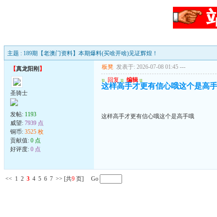
主题 : 189期【老澳门资料】本期爆料(买啥开啥)见证辉煌！
板凳
发表于: 2026-07-08 01:45
---
【
真龙阳刚
】
u
回复
u
编辑
u
这样高手才更有信心哦这个是高
圣骑士
发帖:
1193
这样高手才更有信心哦这个是高手哦
威望:
7939 点
铜币:
3525 枚
贡献值:
0 点
好评度:
0 点
<<
1
2
3
4
5
6
7
>>
[共
9
页] Go