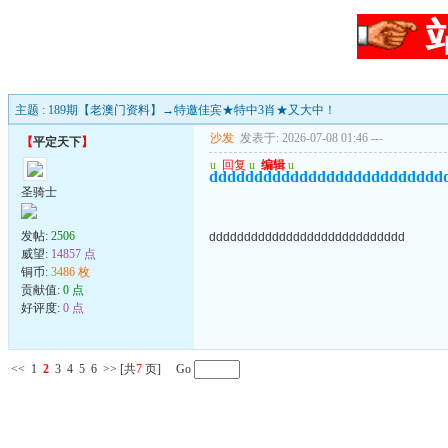
主题 : 189期【老澳门资料】→特邀佳宾★特中3肖★又大中！
沙发
发表于: 2026-07-08 01:46
---
【
平定天下
】
u
回复
u
编辑
u
dddddddddddddddddddddddddd
圣骑士
发帖:
2506
dddddddddddddddddddddddddddd
威望:
14857 点
铜币:
3486 枚
贡献值:
0 点
好评度:
0 点
<<
1
2
3
4
5
6
>>
[共
7
页] Go