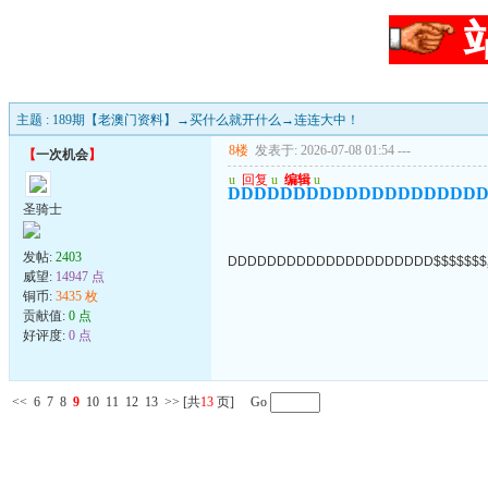
主题 : 189期【老澳门资料】→买什么就开什么→连连大中！
8楼
发表于: 2026-07-08 01:54
---
【
一次机会
】
u
回复
u
编辑
u
DDDDDDDDDDDDDDDDDDD
圣骑士
发帖:
2403
DDDDDDDDDDDDDDDDDDDDD$$$$
威望:
14947 点
铜币:
3435 枚
贡献值:
0 点
好评度:
0 点
<<
6
7
8
9
10
11
12
13
>>
[共
13
页] Go