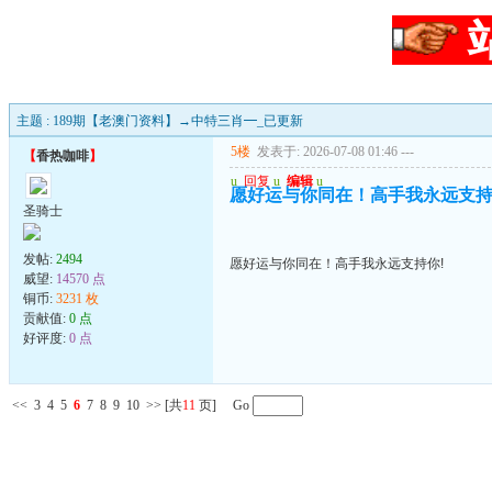
主题 : 189期【老澳门资料】→中特三肖━_已更新
5楼
发表于: 2026-07-08 01:46
---
【
香热咖啡
】
u
回复
u
编辑
u
愿好运与你同在！高手我永远支持
圣骑士
发帖:
2494
愿好运与你同在！高手我永远支持你!
威望:
14570 点
铜币:
3231 枚
贡献值:
0 点
好评度:
0 点
<<
3
4
5
6
7
8
9
10
>>
[共
11
页] Go