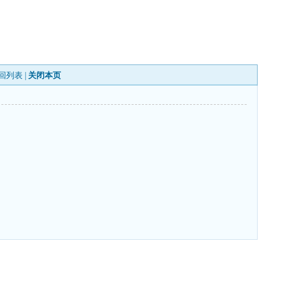
回列表
|
关闭本页