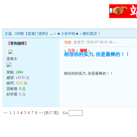
主题 : 189期【老澳门资料】→＜★３肖中特★＞横扫黑庄！
地板
发表于: 2026-07-08 01:48
---
【
香热咖啡
】
u
回复
u
编辑
u
相信你的实力, 你是最棒的！！
圣骑士
发帖:
2494
相信你的实力, 你是最棒的！！
威望:
14570 点
铜币:
3231 枚
贡献值:
0 点
好评度:
0 点
<<
1
2
3
4
5
6
7
8
>>
[共
17
页] Go