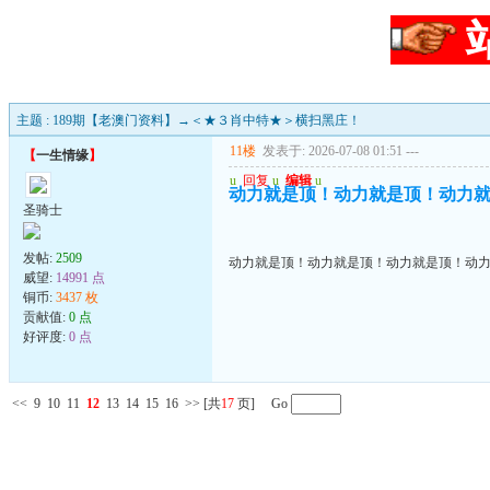
主题 : 189期【老澳门资料】→＜★３肖中特★＞横扫黑庄！
11楼
发表于: 2026-07-08 01:51
---
【
一生情缘
】
u
回复
u
编辑
u
动力就是顶！动力就是顶！动力
圣骑士
发帖:
2509
动力就是顶！动力就是顶！动力就是顶！动
威望:
14991 点
铜币:
3437 枚
贡献值:
0 点
好评度:
0 点
<<
9
10
11
12
13
14
15
16
>>
[共
17
页] Go