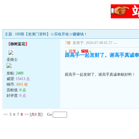
主题 : 189期【老澳门资料】☆买啥开啥☆赚赚钱！
7楼
发表于: 2026-07-08 01:57
---
【
柳树蓝花
】
u
回复
u
编辑
u
跟高手一起发财了。谢高手真诚
圣骑士
发帖:
2489
跟高手一起发财了。谢高手真诚奉献好料！
威望:
15413 点
铜币:
3601 枚
贡献值:
0 点
好评度:
0 点
<<
5
6
7
8
>>
[共
8
页] Go