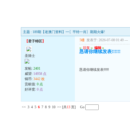
主题 : 189期【老澳门资料】━〖平特一肖〗期期火爆!
5楼
发表于: 2026-07-08 01:49
---
【
君子特区
】
u
回复
u
编辑
u
恳请你继续发表!!!!!!
圣骑士
发帖:
2401
恳请你继续发表!!!!!!
威望:
14958 点
铜币:
3442 枚
贡献值:
0 点
好评度:
0 点
<<
3
4
5
6
7
8
9
10
>>
[共
13
页] Go