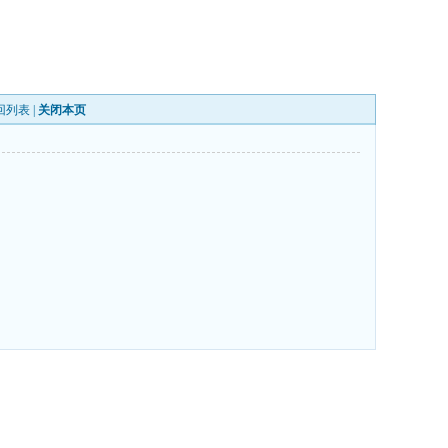
回列表
|
关闭本页