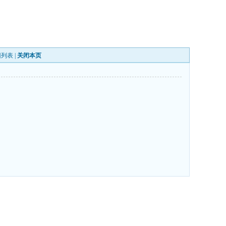
回列表
|
关闭本页