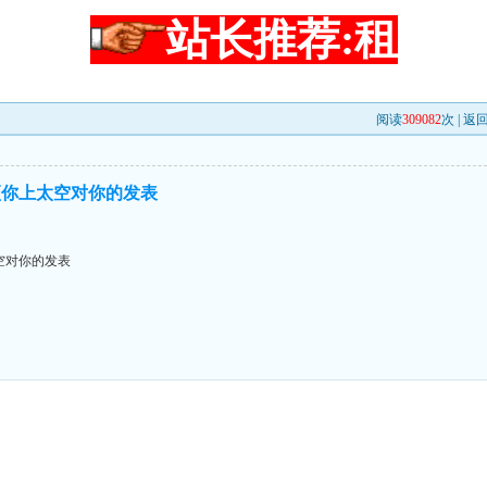
站长推荐:租
阅读
309082
次 |
返
顶你上太空对你的发表
空对你的发表