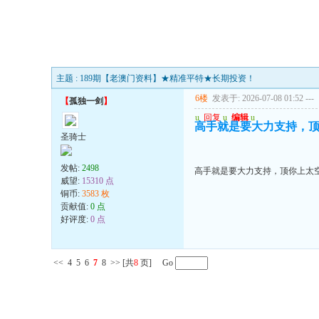
主题 : 189期【老澳门资料】★精准平特★长期投资！
6楼
发表于: 2026-07-08 01:52
---
【
孤独一剑
】
u
回复
u
编辑
u
高手就是要大力支持，
圣骑士
发帖:
2498
高手就是要大力支持，顶你上太
威望:
15310 点
铜币:
3583 枚
贡献值:
0 点
好评度:
0 点
<<
4
5
6
7
8
>>
[共
8
页] Go