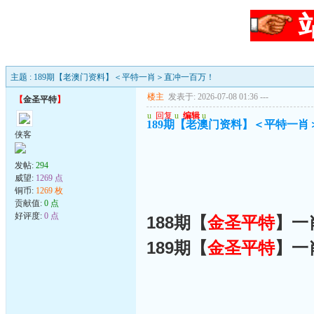
主题 : 189期【老澳门资料】＜平特一肖＞直冲一百万！
楼主
发表于: 2026-07-08 01:36
---
【
金圣平特
】
u
回复
u
编辑
u
189期【老澳门资料】＜平特一
侠客
发帖:
294
威望:
1269 点
铜币:
1269 枚
贡献值:
0 点
好评度:
0 点
188期【
金圣平特
】一
189期【
金圣平特
】一