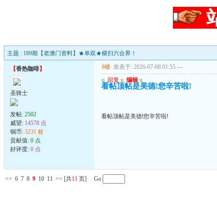
主题 : 189期【老澳门资料】★单双★横扫六合界！
8楼
发表于: 2026-07-08 01:55
---
【
香热咖啡
】
u
回复
u
编辑
u
看帖顶帖是美德!您辛苦啦!
圣骑士
发帖:
2502
看帖顶帖是美德!您辛苦啦!
威望:
14578 点
铜币:
3231 枚
贡献值:
0 点
好评度:
0 点
<<
6
7
8
9
10
11
>>
[共
11
页] Go