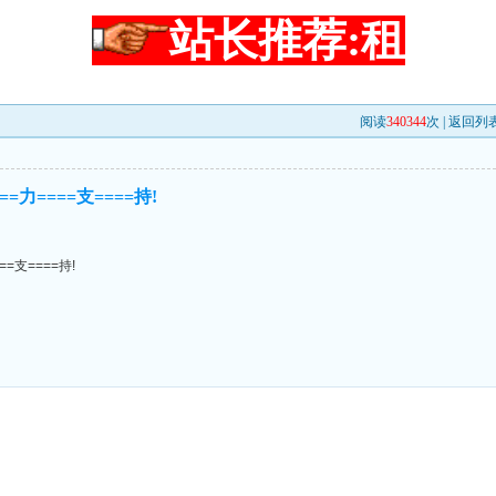
站长推荐:租
阅读
340344
次 |
返回列
==力====支====持!
==支====持!