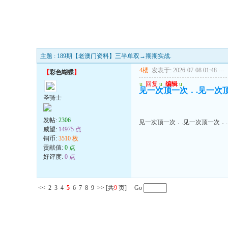
主题 : 189期【老澳门资料】三半单双→期期实战.
4楼
发表于: 2026-07-08 01:48
---
【
彩色蝴蝶
】
u
回复
u
编辑
u
见一次顶一次．.见一次顶
圣骑士
发帖:
2306
见一次顶一次．.见一次顶一次．.
威望:
14975 点
铜币:
3510 枚
贡献值:
0 点
好评度:
0 点
<<
2
3
4
5
6
7
8
9
>>
[共
9
页] Go