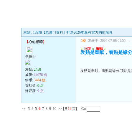
主题 : 189期【老澳门资料】打造2026年最有实力的前后肖.
5楼
发表于: 2026-07-08 01:50
---
【
心心相印
】
u
回复
u
编辑
u
发贴是奉献，看贴是缘分.
圣骑士
发帖:
2450
发贴是奉献，看贴是缘分.顶贴是友
威望:
14976 点
铜币:
3484 枚
贡献值:
0 点
好评度:
0 点
<<
3
4
5
6
7
8
9
10
>>
[共
14
页] Go