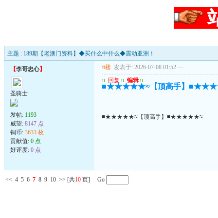
主题 : 189期【老澳门资料】◆买什么中什么◆震动亚洲！
6楼
发表于: 2026-07-08 01:52
---
【
李哥忠心
】
u
回复
u
编辑
u
■★★★★★≈【顶高手】■★★★
圣骑士
发帖:
1193
■★★★★★≈【顶高手】■★★★★★≈
威望:
8147 点
铜币:
3633 枚
贡献值:
0 点
好评度:
0 点
<<
4
5
6
7
8
9
10
>>
[共
10
页] Go