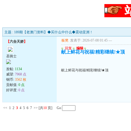
主题 : 189期【老澳门资料】◆买什么中什么◆震动亚洲！
板凳
发表于: 2026-07-08 01:45
---
【
六合天娇
】
u
回复
u
编辑
u
献上鲜花与祝福!精彩继续!★顶
圣骑士
发帖:
1134
献上鲜花与祝福!精彩继续!★顶
威望:
7968 点
铜币:
3562 枚
贡献值:
0 点
好评度:
0 点
<<
1
2
3
4
5
6
7
>>
[共
10
页] Go