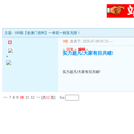
主题 : 189期【老澳门资料】━单双━财富无限！
9楼
发表于: 2026-07-08 01:53
---
【
】
u
回复
u
编辑
u
实力超凡!大家有目共睹!
*
实力超凡!大家有目共睹!
<<
7
8
9
10
11
12
>>
[共
12
页] Go