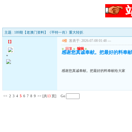
主题 : 189期【老澳门资料】《平特一肖》重大转折.
4楼
发表于: 2026-07-08 01:48
---
【
】
u
回复
u
编辑
u
感谢您真诚奉献。把最好的料奉
*
感谢您真诚奉献。把最好的料奉献给大家
<<
2
3
4
5
6
7
8
9
>>
[共
13
页] Go