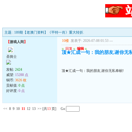
主题 : 189期【老澳门资料】《平特一肖》重大转折.
10楼
发表于: 2026-07-08 01:53
---
【
游戏人间
】
u
回复
u
编辑
u
顶★汇成一句：我的朋友,谢你无私
圣骑士
发帖:
2424
顶★汇成一句：我的朋友,谢你无私奉献!
威望:
15288 点
铜币:
3626 枚
贡献值:
0 点
好评度:
0 点
<<
8
9
10
11
12
13
>>
[共
13
页] Go