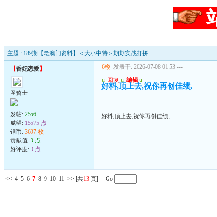
主题 : 189期【老澳门资料】＜大小中特＞期期实战打拼.
6楼
发表于: 2026-07-08 01:53
---
【
香妃恋爱
】
u
回复
u
编辑
u
好料,顶上去,祝你再创佳绩,
圣骑士
发帖:
2556
好料,顶上去,祝你再创佳绩,
威望:
15575 点
铜币:
3697 枚
贡献值:
0 点
好评度:
0 点
<<
4
5
6
7
8
9
10
11
>>
[共
13
页] Go