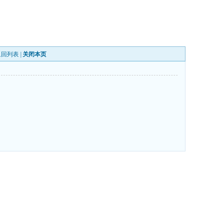
返回列表
|
关闭本页