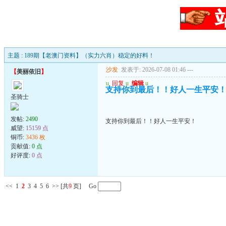
主题 : 189期【老澳门资料】（实力六肖）稳定的好料！
沙发
发表于: 2026-07-08 01:46
---
【
美丽依旧
】
u
回复
u
编辑
u
支持你到最后！！好人一生平安
圣骑士
发帖:
2490
支持你到最后！！好人一生平安！
威望:
15159 点
铜币:
3436 枚
贡献值:
0 点
好评度:
0 点
<<
1
2
3
4
5
6
>>
[共
9
页] Go