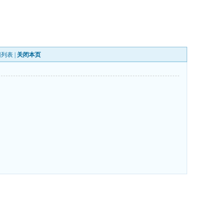
回列表
|
关闭本页