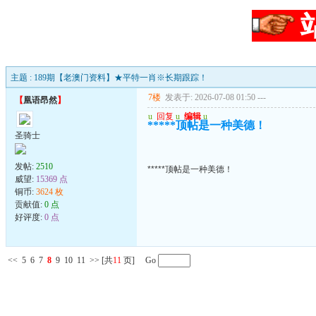
主题 : 189期【老澳门资料】★平特一肖※长期跟踪！
7楼
发表于: 2026-07-08 01:50
---
【
凰语昂然
】
u
回复
u
编辑
u
*****顶帖是一种美德！
圣骑士
发帖:
2510
*****顶帖是一种美德！
威望:
15369 点
铜币:
3624 枚
贡献值:
0 点
好评度:
0 点
<<
5
6
7
8
9
10
11
>>
[共
11
页] Go