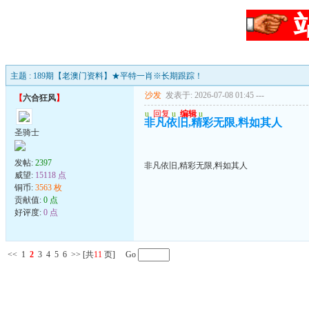
主题 : 189期【老澳门资料】★平特一肖※长期跟踪！
沙发
发表于: 2026-07-08 01:45
---
【
六合狂风
】
u
回复
u
编辑
u
非凡依旧,精彩无限,料如其人
圣骑士
发帖:
2397
非凡依旧,精彩无限,料如其人
威望:
15118 点
铜币:
3563 枚
贡献值:
0 点
好评度:
0 点
<<
1
2
3
4
5
6
>>
[共
11
页] Go