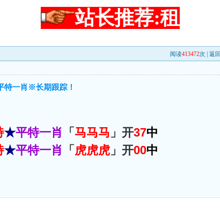
站长推荐:租
阅读
413472
次 |
返
★平特一肖※长期跟踪！
特
★
平特一肖
「
马马马
」开
37
中
特
★
平特一肖
「
虎虎虎
」开
00
中