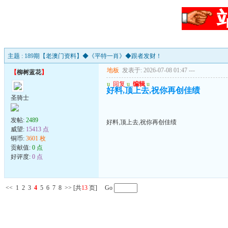
主题 : 189期【老澳门资料】◆《平特一肖》◆跟者发财！
地板
发表于: 2026-07-08 01:47
---
【
柳树蓝花
】
u
回复
u
编辑
u
好料,顶上去,祝你再创佳绩
圣骑士
发帖:
2489
好料,顶上去,祝你再创佳绩
威望:
15413 点
铜币:
3601 枚
贡献值:
0 点
好评度:
0 点
<<
1
2
3
4
5
6
7
8
>>
[共
13
页] Go